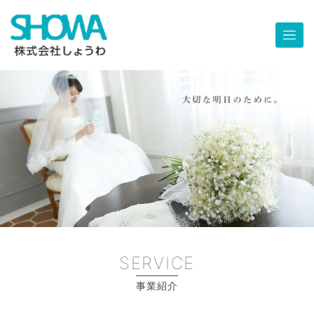
Skip
to
content
SERVICE
事業紹介