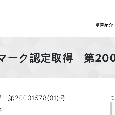
事業紹介
ーク認定取得 第20001
20001578(01)号
号