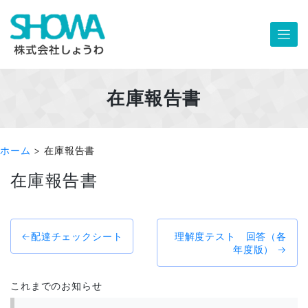
Skip
to
content
在庫報告書
ホーム
>
在庫報告書
在庫報告書
投
配達チェックシート
理解度テスト 回答（各
稿
年度版）
ナ
ビ
これまでのお知らせ
ゲ