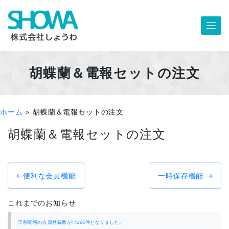
Skip
to
content
胡蝶蘭＆電報セットの注文
ホーム
>
胡蝶蘭＆電報セットの注文
胡蝶蘭＆電報セットの注文
投
便利な会員機能
一時保存機能
稿
ナ
ビ
これまでのお知らせ
ゲ
早割電報の会員登録数が14266件となりました。